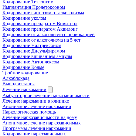
Кодирование Тетлонгом
Имплантация Продетоксоном
Кодирование гипнозом от алкоголизма
Кодирование уколом
Кодирование препаратом Вивитрол
Кодирование препаратом Аквилонг
Кодирование от алкоголизма с провокацией
Кодирование от алкоголизма на 5 лет
Кодирование Налтрексоном
Кодирование Дисульфирамом
Кодирование вшиванием ампулы
Кодирование Актоплексом
Кодирование Колме
Тройное кодирование
Алкоблокада
Вывод из запоя
Лечение наркомании
Амбулаторное лечение наркозависимости
Лечение наркомании в клинике
Анонимное лечение наркомании
Наркологическая помощь
Лечение наркозависимости на дому
Анонимное лечение наркозависимых
Программы лечения наркомании
Кодирование наркозависимых