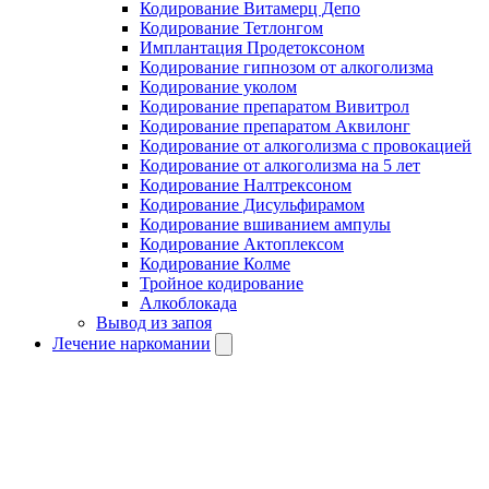
Кодирование Витамерц Депо
Кодирование Тетлонгом
Имплантация Продетоксоном
Кодирование гипнозом от алкоголизма
Кодирование уколом
Кодирование препаратом Вивитрол
Кодирование препаратом Аквилонг
Кодирование от алкоголизма с провокацией
Кодирование от алкоголизма на 5 лет
Кодирование Налтрексоном
Кодирование Дисульфирамом
Кодирование вшиванием ампулы
Кодирование Актоплексом
Кодирование Колме
Тройное кодирование
Алкоблокада
Вывод из запоя
Лечение наркомании