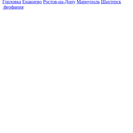
Горловка
Енакиево
Ростов-на-Дону
Мариуполь
Шахтерск
феофания