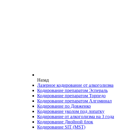
Назад
Лазерное кодирование от алкоголизма
Кодирование препаратом Эспераль
Кодирование препаратом Торпедо
Кодирование препаратом Алгоминал
Кодирование по Довженко
Кодирование уколом под лопатку
Кодирование от алкоголизма на 3 года
Кодирование Двойной блок
Кодирование SIT (MST)