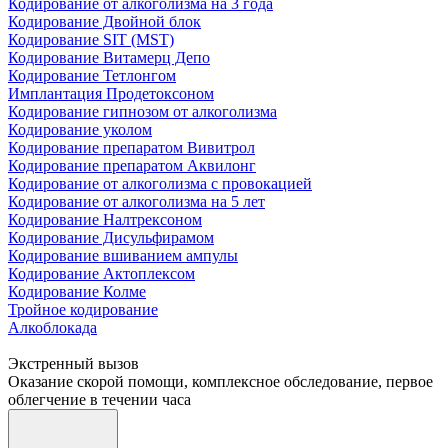
Кодирование от алкоголизма на 3 года
Кодирование Двойной блок
Кодирование SIT (MST)
Кодирование Витамерц Депо
Кодирование Тетлонгом
Имплантация Продетоксоном
Кодирование гипнозом от алкоголизма
Кодирование уколом
Кодирование препаратом Вивитрол
Кодирование препаратом Аквилонг
Кодирование от алкоголизма с провокацией
Кодирование от алкоголизма на 5 лет
Кодирование Налтрексоном
Кодирование Дисульфирамом
Кодирование вшиванием ампулы
Кодирование Актоплексом
Кодирование Колме
Тройное кодирование
Алкоблокада
Экстренный вызов
Оказание скорой помощи, комплексное обследование, первое
облегчение в течении часа