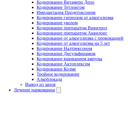
Кодирование Витамерц Депо
Кодирование Тетлонгом
Имплантация Продетоксоном
Кодирование гипнозом от алкоголизма
Кодирование уколом
Кодирование препаратом Вивитрол
Кодирование препаратом Аквилонг
Кодирование от алкоголизма с провокацией
Кодирование от алкоголизма на 5 лет
Кодирование Налтрексоном
Кодирование Дисульфирамом
Кодирование вшиванием ампулы
Кодирование Актоплексом
Кодирование Колме
Тройное кодирование
Алкоблокада
Вывод из запоя
Лечение наркомании