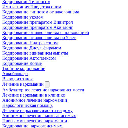
Кодирование Тетлонгом
Имплантация Продетоксоном
Кодирование гипнозом от алкоголизма
Кодирование уколом
Кодирование препаратом Вивитрол
Кодирование препаратом Аквилонг
Кодирование от алкоголизма с провокацией
Кодирование от алкоголизма на 5 лет
Кодирование Налтрексоном
Кодирование Дисульфирамом
Кодирование вшиванием ампулы
Кодирование Актоплексом
Кодирование Колме
Тройное кодирование
Алкоблокада
Вывод из запоя
Лечение наркомании
Амбулаторное лечение наркозависимости
Лечение наркомании в клинике
Анонимное лечение наркомании
Наркологическая помощь
Лечение наркозависимости на дому
Анонимное лечение наркозависимых
Программы лечения наркомании
Кодирование наркозависимых