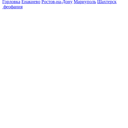
Горловка
Енакиево
Ростов-на-Дону
Мариуполь
Шахтерск
феофания