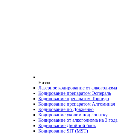
Назад
Лазерное кодирование от алкоголизма
Кодирование препаратом Эспераль
Кодирование препаратом Торпедо
Кодирование препаратом Алгоминал
Кодирование по Довженко
Кодирование уколом под лопатку
Кодирование от алкоголизма на 3 года
Кодирование Двойной блок
Кодирование SIT (MST)