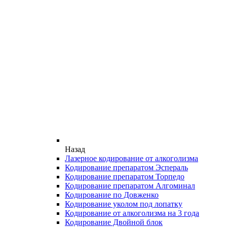
Назад
Лазерное кодирование от алкоголизма
Кодирование препаратом Эспераль
Кодирование препаратом Торпедо
Кодирование препаратом Алгоминал
Кодирование по Довженко
Кодирование уколом под лопатку
Кодирование от алкоголизма на 3 года
Кодирование Двойной блок