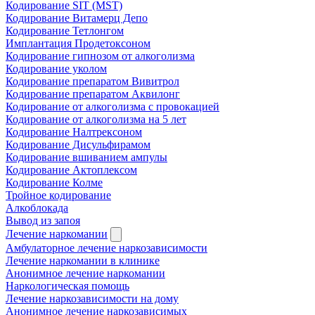
Кодирование SIT (MST)
Кодирование Витамерц Депо
Кодирование Тетлонгом
Имплантация Продетоксоном
Кодирование гипнозом от алкоголизма
Кодирование уколом
Кодирование препаратом Вивитрол
Кодирование препаратом Аквилонг
Кодирование от алкоголизма с провокацией
Кодирование от алкоголизма на 5 лет
Кодирование Налтрексоном
Кодирование Дисульфирамом
Кодирование вшиванием ампулы
Кодирование Актоплексом
Кодирование Колме
Тройное кодирование
Алкоблокада
Вывод из запоя
Лечение наркомании
Амбулаторное лечение наркозависимости
Лечение наркомании в клинике
Анонимное лечение наркомании
Наркологическая помощь
Лечение наркозависимости на дому
Анонимное лечение наркозависимых