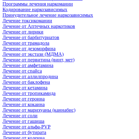
Программы лечения наркомании
Кодирование наркозависимых
Принудительное лечение наркозависимых
Лечение токсикомании
Лечение от Аптечных наркотиков
Лечение от лирики
Лечение от барбитуриатов
Лечение от трамадола
Лечение от дезоморфина
Лечение от экстази (МДМА)
Лечение от первитина (винт, мет)
Лечение от амфетамина
Лечение от спайса
Лечение от аллилпродина
Лечение от баклофена
Лечение от кетамина
Лечение от тропикамида
Лечение от героина
Лечение от кокаина
Лечение от марихуаны (каннабис)
Лечение от соли
Лечение от гашиша
Лечение от альфа-PVP
Лечение от бутирата
Лечение от кодеина