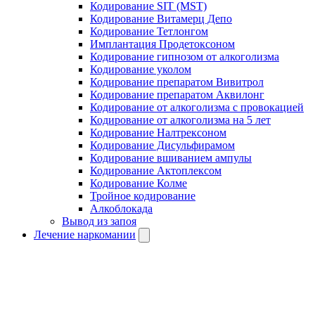
Кодирование SIT (MST)
Кодирование Витамерц Депо
Кодирование Тетлонгом
Имплантация Продетоксоном
Кодирование гипнозом от алкоголизма
Кодирование уколом
Кодирование препаратом Вивитрол
Кодирование препаратом Аквилонг
Кодирование от алкоголизма с провокацией
Кодирование от алкоголизма на 5 лет
Кодирование Налтрексоном
Кодирование Дисульфирамом
Кодирование вшиванием ампулы
Кодирование Актоплексом
Кодирование Колме
Тройное кодирование
Алкоблокада
Вывод из запоя
Лечение наркомании