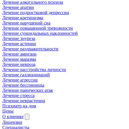
Лечение алкогольного психоза
Лечение апатии
Лечение подростковой депрессии
Лечение кретинизма
Лечение нарушений сна
Лечение повышенной тревожности
Лечение суицидальных наклонностей
Лечение энуреза
Лечение астении
Лечение раздражительности
Лечение амнезии
Лечение маразма
Лечение невроза
Лечение расстройства личности
Лечение галлюцинаций
Лечение агрессии
Лечение бессонницы
Лечение панических атак
Лечение стресса
Лечение неврастении
Психиатр на дом
Цены
О клинике
Лицензии
Специалисты