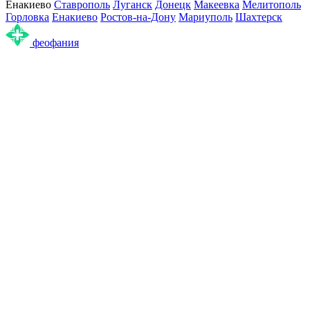
Енакиево
Ставрополь
Луганск
Донецк
Макеевка
Мелитополь
Горловка
Енакиево
Ростов-на-Дону
Мариуполь
Шахтерск
феофания